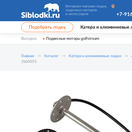
Интернет-магазин лодок,
лодочных моторов
+7-91
и аксессуаров
Подобрать лодку
Катера и алюминиевые 
Выгодно:
Подвесные моторы golfstream
Главная
Каталог
Катера и алюминиевые лодки
JS60055