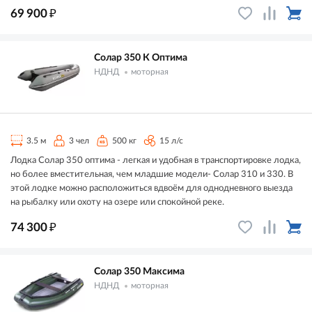
₽
69 900
Солар 350 К Оптима
НДНД
моторная
3.5 м
3 чел
500 кг
15 л/с
Лодка Солар 350 оптима - легкая и удобная в транспортировке лодка,
но более вместительная, чем младшие модели- Солар 310 и 330. В
этой лодке можно расположиться вдвоём для однодневного выезда
на рыбалку или охоту на озере или спокойной реке.
₽
74 300
Солар 350 Максима
НДНД
моторная