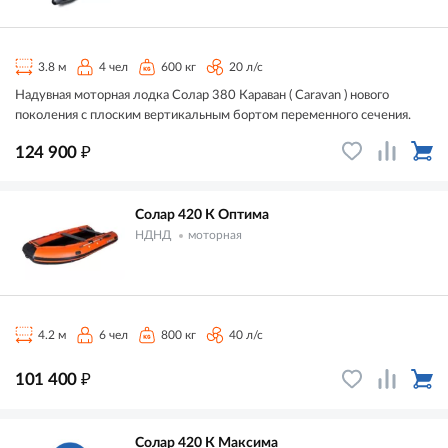
3.8 м
4 чел
600 кг
20 л/с
Надувная моторная лодка Солар 380 Караван ( Caravan ) нового
поколения с плоским вертикальным бортом переменного сечения.
₽
124 900
Солар 420 К Оптима
НДНД
моторная
4.2 м
6 чел
800 кг
40 л/с
₽
101 400
Солар 420 К Максима