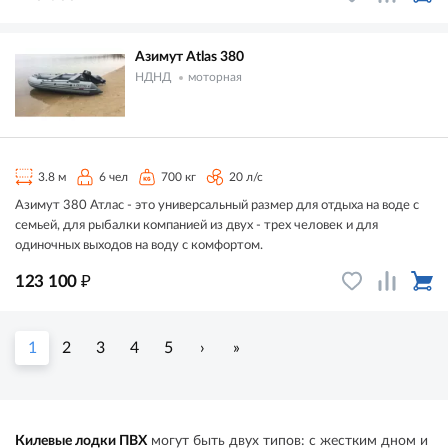
Азимут Atlas 380
НДНД
моторная
3.8 м
6 чел
700 кг
20 л/с
Азимут 380 Атлас - это универсальный размер для отдыха на воде с
семьей, для рыбалки компанией из двух - трех человек и для
одиночных выходов на воду с комфортом.
₽
123 100
1
2
3
4
5
›
»
Килевые лодки ПВХ
могут быть двух типов: с жестким дном и