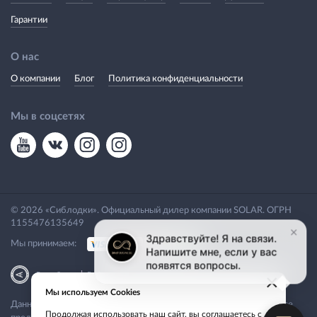
Гарантии
О нас
О компании
Блог
Политика конфиденциальности
Мы в соцсетях
© 2026 «Сиблодки». Официальный дилер компании SOLAR. ОГРН
1155476135649
Мы принимаем:
|
Разработка
Веб-аналитика
×
Мы используем Cookies
Данный сайт носит исключительно информационный характер. Все
Продолжая использовать наш сайт, вы соглашаетесь с