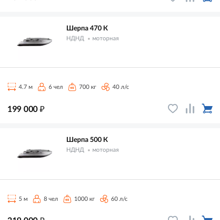
Шерпа 470 К
НДНД
моторная
4.7 м
6 чел
700 кг
40 л/с
₽
199 000
Шерпа 500 К
НДНД
моторная
5 м
8 чел
1000 кг
60 л/с
₽