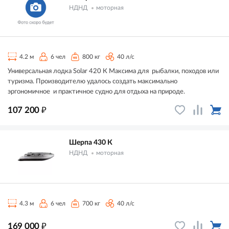
НДНД
моторная
4.2 м
6 чел
800 кг
40 л/с
Универсальная лодка Solar 420 К Максима для рыбалки, походов или
туризма. Производителю удалось создать максимально
эргономичное и практичное судно для отдыха на природе.
₽
107 200
Шерпа 430 К
НДНД
моторная
4.3 м
6 чел
700 кг
40 л/с
₽
169 000