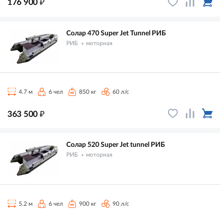
₽
176 900
Солар 470 Super Jet Tunnel РИБ
РИБ
моторная
4.7 м
6 чел
850 кг
60 л/с
₽
363 500
Солар 520 Super Jet tunnel РИБ
РИБ
моторная
5.2 м
6 чел
900 кг
90 л/с