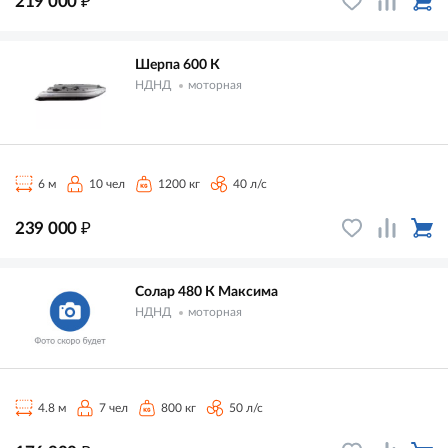
219 000
Шерпа 600 К
НДНД
моторная
6 м
10 чел
1200 кг
40 л/с
₽
239 000
Солар 480 К Максима
НДНД
моторная
4.8 м
7 чел
800 кг
50 л/с