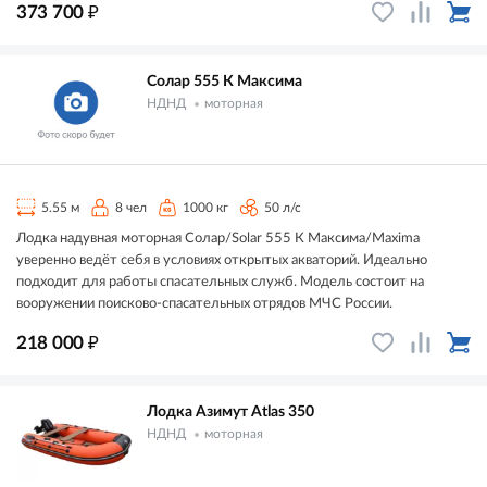
₽
373 700
Солар 555 К Максима
НДНД
моторная
5.55 м
8 чел
1000 кг
50 л/с
Лодка надувная моторная Солар/Solar 555 К Максима/Maxima
уверенно ведёт себя в условиях открытых акваторий. Идеально
подходит для работы спасательных служб. Модель состоит на
вооружении поисково-спасательных отрядов МЧС России.
₽
218 000
Лодка Азимут Atlas 350
НДНД
моторная