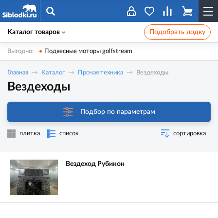
Каталог товаров
Подобрать лодку
Выгодно:
Подвесные моторы golfstream
Главная
Каталог
Прочая техника
Вездеходы
Вездеходы
Подбор по параметрам
плитка
список
сортировка
Вездеход Рубикон