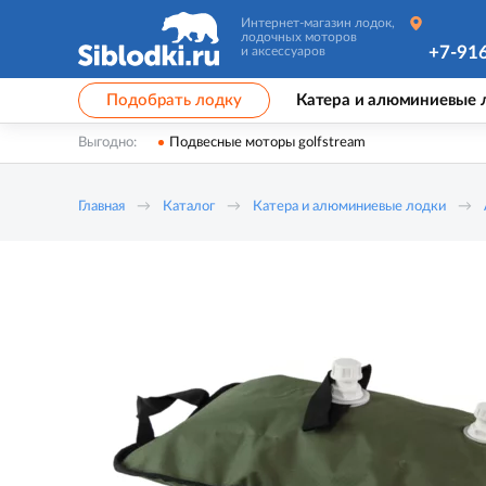
Интернет-магазин лодок,
лодочных моторов
+7-91
и аксессуаров
Подобрать лодку
Катера и алюминиевые 
Выгодно:
Подвесные моторы golfstream
Главная
Каталог
Катера и алюминиевые лодки