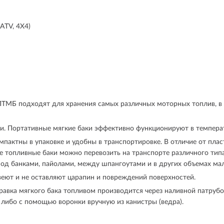
ATV, 4X4)
ТМБ подходят для хранения самых различных моторных топлив, в то
и.
Портативные мягкие баки эффективно функционируют в температ
пактны в упаковке и удобны в транспортировке. В отличие от пла
топливные баки можно перевозить на транспорте различного типа: 
 под банками, пайолами, между шпангоутами и в других объемах ма
еют и не оставляют царапин и повреждений поверхностей.
равка мягкого бака топливом производится через наливной патруб
 либо с помощью воронки вручную из канистры (ведра).