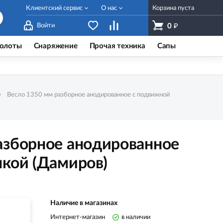
Клиентский сервис
О нас
Корзина пуста
₽
Войти
0
олоты
Снаряжение
Прочая техника
Сапы
Весло 1350 мм разборное анодированное с подвижной
азборное анодированное
лкой (Дамиров)
Наличие в магазинах
Интернет-магазин
в наличии