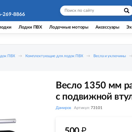
6-269-8866
лодки
Лодки ПВХ
Лодочные моторы
Аксессуары
Эх
одок ПВХ
Комплектующие для лодок ПВХ
Весла и уключины
Весло 1350 мм р
с подвижной вту
Дамиров
Артикул:
73101
₽
500