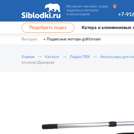
Интернет-магазин лодок,
лодочных моторов
+7-91
и аксессуаров
Подобрать лодку
Катера и алюминиевые 
Выгодно:
Подвесные моторы golfstream
Главная
Каталог
Лодки ПВХ
Аксессуары для л
втулкой (Дамиров)