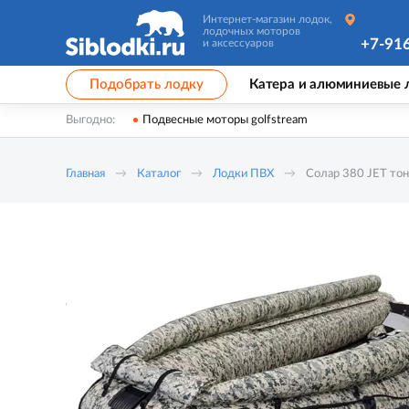
Интернет-магазин лодок,
лодочных моторов
+7-91
и аксессуаров
Подобрать лодку
Катера и алюминиевые 
Выгодно:
Подвесные моторы golfstream
Главная
Каталог
Лодки ПВХ
Солар 380 JET тон