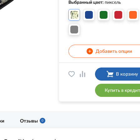
Выбранный цвет:
пиксель
+
Добавить опции
В корзину
Купить в креди
ки
Отзывы
0