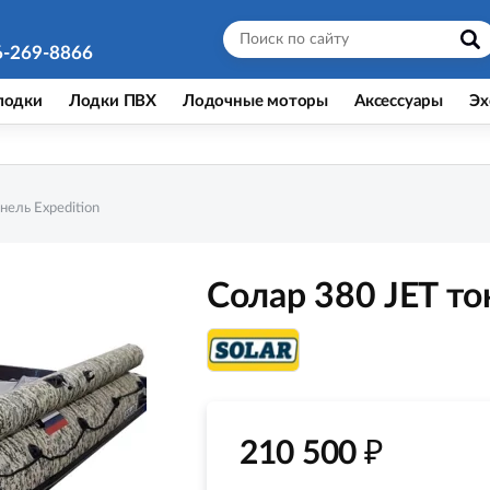
6-269-8866
лодки
Лодки ПВХ
Лодочные моторы
Аксессуары
Эх
нель Expedition
Солар 380 JET то
₽
210 500