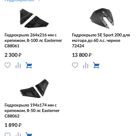
Гидрокрыло 264х216 мм с
Гидрокрыло SE Sport 200 для
крепежом, 8-100 лс Easterner
мотора до 60 л.с. черное
C88061
72424
₽
₽
2 300
13 800
Гидрокрыло 194х174 мм с
крепежом, 8-50 лс Easterner
C88062
₽
1 890