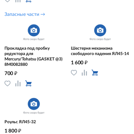
Запасные части →
Прокладка под пробку
Шестерня механизма
редуктора для
свободного падения ЯЛ45-14
Mercury/Tohatsu (GASKET @3)
₽
1 600
8M0082880
₽
700
Роульс ЯЛ45-32
₽
1 800