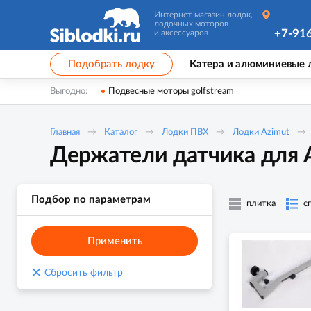
Интернет-магазин лодок,
лодочных моторов
+7-91
и аксессуаров
Подобрать лодку
Катера и алюминиевые 
Выгодно:
Подвесные моторы golfstream
Главная
Каталог
Лодки ПВХ
Лодки Azimut
Держатели датчика для А
Подбор по параметрам
плитка
с
Применить
×
Сбросить фильтр