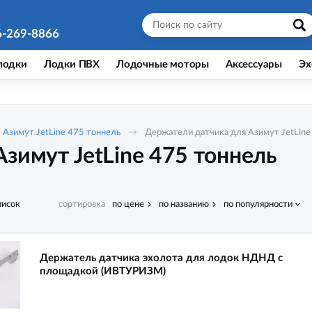
6-269-8866
лодки
Лодки ПВХ
Лодочные моторы
Аксессуары
Эх
Азимут JetLine 475 тоннель
Держатели датчика для Азимут JetLine
зимут JetLine 475 тоннель
писок
сортировка
по цене
по названию
по популярности
Держатель датчика эхолота для лодок НДНД с
площадкой (ИВТУРИЗМ)