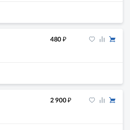
₽
480
₽
2 900