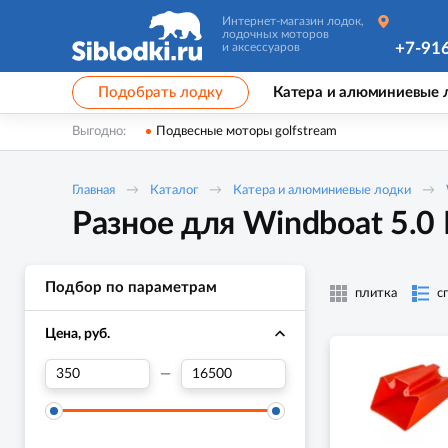
Интернет-магазин лодок,
лодочных моторов
+7-91
и аксессуаров
Подобрать лодку
Катера и алюминиевые 
Выгодно:
Подвесные моторы golfstream
Главная
Каталог
Катера и алюминиевые лодки
Разное для Windboat 5.0 
Подбор по параметрам
плитка
с
Цена, руб.
—