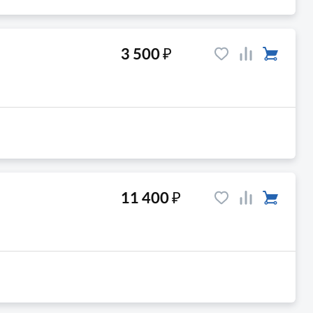
₽
3 500
₽
11 400