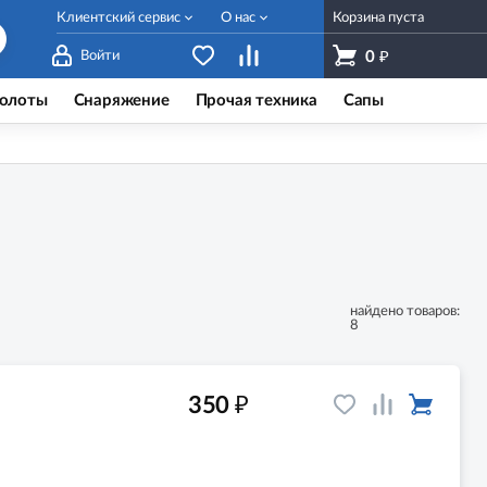
Клиентский сервис
О нас
Корзина пуста
₽
Войти
0
олоты
Снаряжение
Прочая техника
Сапы
найдено товаров:
8
₽
350