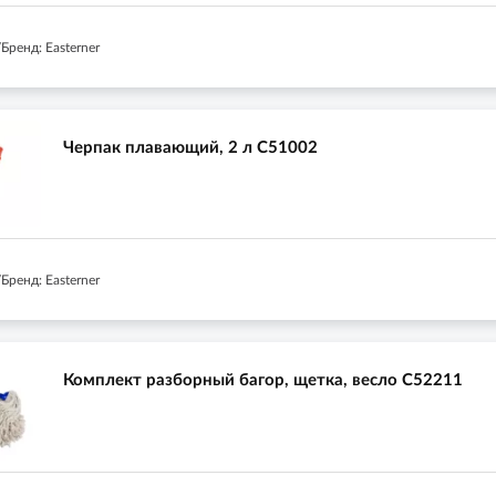
ренд: Easterner
Черпак плавающий, 2 л C51002
ренд: Easterner
Комплект разборный багор, щетка, весло C52211