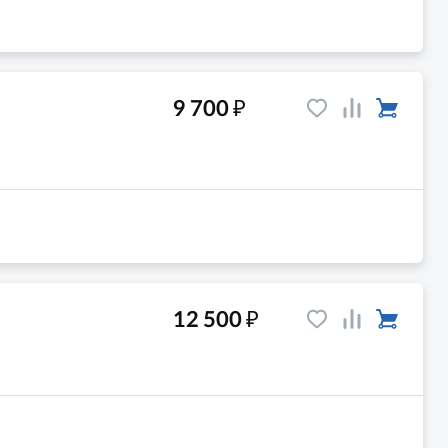
₽
9 700
₽
12 500