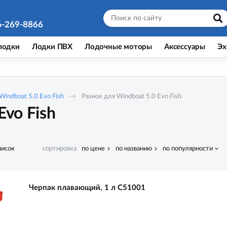
6-269-8866
лодки
Лодки ПВХ
Лодочные моторы
Аксессуары
Эх
Windboat 5.0 Evo Fish
Разное для Windboat 5.0 Evo Fish
Evo Fish
писок
сортировка
по цене
по названию
по популярности
Черпак плавающий, 1 л C51001