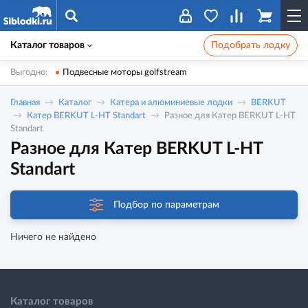
Каталог товаров
Подобрать лодку
Выгодно:
Подвесные моторы golfstream
Главная
Каталог
Катера и алюминиевые лодки
BERKUT
Катер BERKUT L-HT Standart
Разное для Катер BERKUT L-HT
Standart
Разное для Катер BERKUT L-HT
Standart
Подбор по параметрам
Ничего не найдено
Каталог товаров