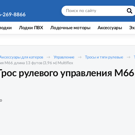
6-269-8866
лодки
Лодки ПВХ
Лодочные моторы
Аксессуары
Эх
Аксессуары для катеров
Управление
Тросы и тяги рулевые
я M66 длина 13 футов (3,96 м) Multiflex
рос рулевого управления M66 
о