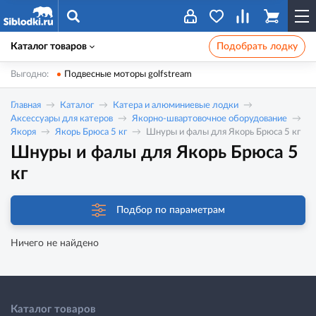
Каталог товаров
Подобрать лодку
Выгодно:
Подвесные моторы golfstream
Главная
Каталог
Катера и алюминиевые лодки
Аксессуары для катеров
Якорно-швартовочное оборудование
Якоря
Якорь Брюса 5 кг
Шнуры и фалы для Якорь Брюса 5 кг
Шнуры и фалы для Якорь Брюса 5
кг
Подбор по параметрам
Ничего не найдено
Каталог товаров