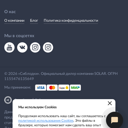
О нас
О компании
Блог
Политика конфиденциальности
Мы в соцсетях
© 2026 «Сиблодки». Официальный дилер компании SOLAR. ОГРН
1155476135649
Мы принимаем:
|
Разработка
Веб-аналитика
×
Мы используем Cookies
Данный сайт носит исключительно информационный характер. Все
Продолжая использовать наш сайт, вы соглашаетесь с
представленные предложения не являются офертой, определяемой
политикой использования Cookies
. Это файлы в
статьей 437 ГК РФ.
браузере, которые помогают нам сделать ваш опыт