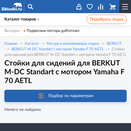
Каталог товаров
Подобрать лодку
Выгодно:
Подвесные моторы golfstream
Главная
Каталог
Катера и алюминиевые лодки
BERKUT
BERKUT M-DC Standart с мотором Yamaha F 70 AETL
Стойки
для сидений для BERKUT M-DC Standart с мотором Yamaha F 70 AETL
Стойки для сидений для BERKUT
M-DC Standart с мотором Yamaha F
70 AETL
Подбор по параметрам
Ничего не найдено