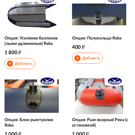
Опция: Усиление баллонов
Опция: Полукольцо Reka
(лыжи удлиненные) Reka
₽
400
₽
1 800
+
Добавить
+
Добавить
Опция: Блок рым+ролик
Опция: Рым якорный Река (с
Reka
установкой)
₽
₽
1 000
1 000