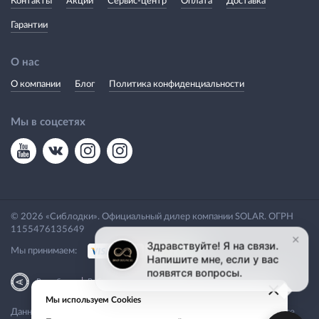
Контакты
Акции
Сервис-центр
Оплата
Доставка
Гарантии
О нас
О компании
Блог
Политика конфиденциальности
Мы в соцсетях
© 2026 «Сиблодки». Официальный дилер компании SOLAR. ОГРН
1155476135649
Мы принимаем:
|
Разработка
Веб-аналитика
×
Мы используем Cookies
Данный сайт носит исключительно информационный характер. Все