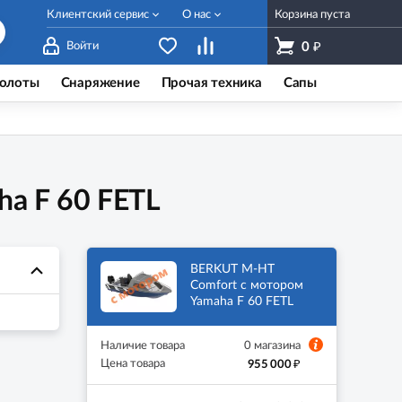
Клиентский сервис
О нас
Корзина пуста
₽
Войти
0
олоты
Снаряжение
Прочая техника
Сапы
a F 60 FETL
BERKUT M-HT
Comfort с мотором
Yamaha F 60 FETL
Наличие товара
0 магазина
₽
Цена товара
955 000