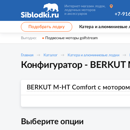
Интернет-магазин лодок,
лодочных моторов
+7-91
и аксессуаров
Подобрать лодку
Катера и алюминиевые 
Выгодно:
Подвесные моторы golfstream
Главная
Каталог
Катера и алюминиевые лодки
Конфигуратор - BERKUT 
BERKUT M-HT Comfort с мотором 
Выберите опции