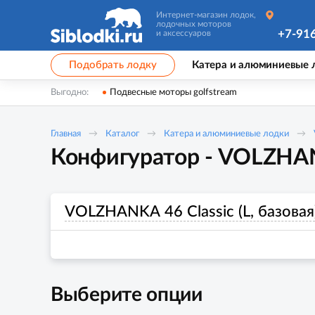
Интернет-магазин лодок,
лодочных моторов
+7-91
и аксессуаров
Подобрать лодку
Катера и алюминиевые 
Выгодно:
Подвесные моторы golfstream
Главная
Каталог
Катера и алюминиевые лодки
Конфигуратор - VOLZHANKA
VOLZHANKA 46 Classic (L, базовая
Выберите опции