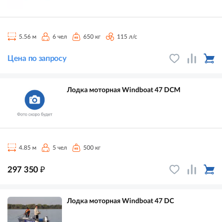
5.56 м
6 чел
650 кг
115 л/с
Цена по запросу
Лодка моторная Windboat 47 DCM
4.85 м
5 чел
500 кг
₽
297 350
Лодка моторная Windboat 47 DC