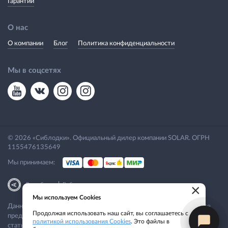
Гарантии
О нас
О компании
Блог
Политика конфиденциальности
Мы в соцсетях
© 2026 «Сиблодки». Официальный дилер компании SOLAR. ОГРН
1155476135649
Мы принимаем:
|
Разработка
Веб-аналитика
×
Мы используем Cookies
Данный сайт носит исключительно информационный характер. Все
Продолжая использовать наш сайт, вы соглашаетесь с
представленные предложения не являются офертой, определяемой
политикой использования Cookies
. Это файлы в
статьей 437 ГК РФ.