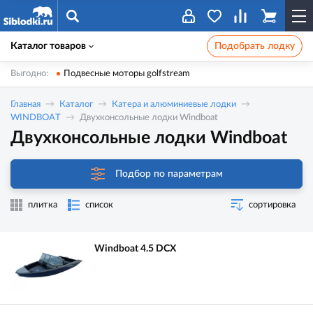
Каталог товаров
Подобрать лодку
Выгодно:
Подвесные моторы golfstream
Главная
Каталог
Катера и алюминиевые лодки
WINDBOAT
Двухконсольные лодки Windboat
Двухконсольные лодки Windboat
Подбор по параметрам
плитка
список
сортировка
Windboat 4.5 DCX