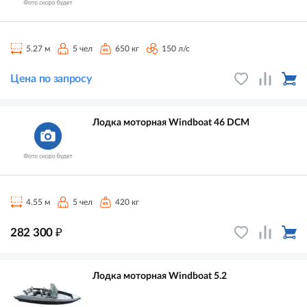
5.27 м
5 чел
650 кг
150 л/с
Цена по запросу
Лодка моторная Windboat 46 DCM
4.55 м
5 чел
420 кг
₽
282 300
Лодка моторная Windboat 5.2