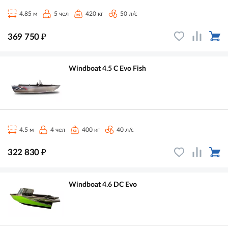
4.85 м
5 чел
420 кг
50 л/с
₽
369 750
Windboat 4.5 C Evo Fish
4.5 м
4 чел
400 кг
40 л/с
₽
322 830
Windboat 4.6 DC Evo