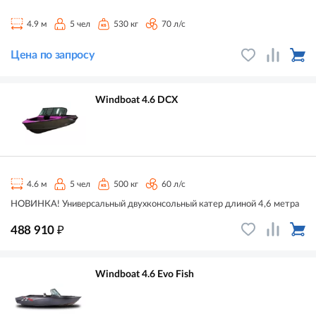
4.9 м
5 чел
530 кг
70 л/с
Цена по запросу
Windboat 4.6 DCX
4.6 м
5 чел
500 кг
60 л/с
НОВИНКА! Универсальный двухконсольный катер длиной 4,6 метра
₽
488 910
Windboat 4.6 Evo Fish