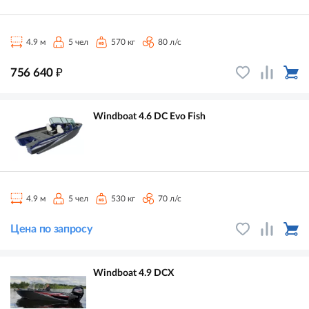
4.9 м
5 чел
570 кг
80 л/с
₽
756 640
Windboat 4.6 DC Evo Fish
4.9 м
5 чел
530 кг
70 л/с
Цена по запросу
Windboat 4.9 DCX