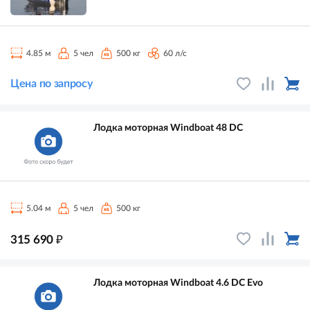
4.85 м
5 чел
500 кг
60 л/с
Цена по запросу
Лодка моторная Windboat 48 DC
5.04 м
5 чел
500 кг
₽
315 690
Лодка моторная Windboat 4.6 DC Evo