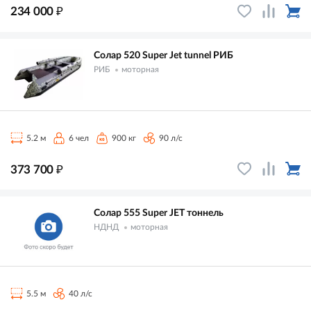
₽
234 000
Солар 520 Super Jet tunnel РИБ
РИБ
моторная
5.2 м
6 чел
900 кг
90 л/с
₽
373 700
Солар 555 Super JET тоннель
НДНД
моторная
5.5 м
40 л/с