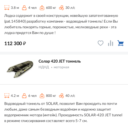
3.8 м
4 чел
600 кг
30 л/с
Лодка содержит в своей конструкции, новейшую запатентованную
(pat.145840) разработку компании - водоводный тоннель! Если Вы
любитель покорять горные, порожистые, мелководные реки - эта
лодка придется Вам по душе !
₽
112 300
Солар 420 JET тоннель
НДНД
моторная
4.2 м
6 чел
800 кг
40 л/с
Водоводный тоннель от SOLAR, позволит Вам проходить по почти
любым, даже самым безводным водоёмам и надежно защитит
водоприемник мотора (интейк). Проходимость SOLAR-420 JET tunnel
в режиме глиссирования составляет всего 5-7 см.