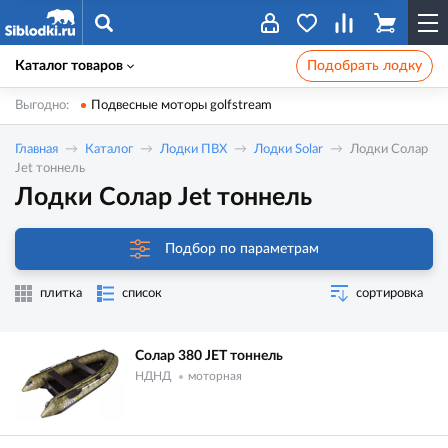
Каталог товаров
Подобрать лодку
Выгодно:
Подвесные моторы golfstream
Главная
Каталог
Лодки ПВХ
Лодки Solar
Лодки Солар
Jet тоннель
Лодки Солар Jet тоннель
Подбор по параметрам
плитка
список
сортировка
Солар 380 JET тоннель
НДНД
моторная