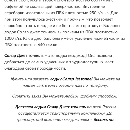
основа 900 г/м.кв и второй слой плотностью 800 г/м.кв с
рифленой не скользящей поверхностью. Внутренние
переборки изготовлены из ПВХ плотностью 950 г/м.кв. Дно
при этом получилось жестким и прочным, что позволяет
спокойно стоять в лодке и не боятся его проткнуть.Баллоны
лодок Солар джет тоннель выполнены из ПВХ плотностью
1000 г/м. Как и дно, баллоны имеют усиление нижней части из
ПВХ плотностью 640 г\м.кв
Солар Джет тоннель
– это лодка вездеход! Она позволит
добраться до самых удаленных и труднодоступных мест
благодаря своей проходимости.
Купить или заказать л
одку Солар Jet tonnel
Вы можете на
нашем сайте или позвонив нам по телефону.
Оплатить заказ Вы можете любым удобным способом.
Доставка лодки Солар Джет тоннель
по всей России
осуществляется транспортными компаниями. До
транспортной компании мы доставим –
бесплатно
.