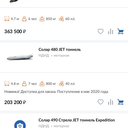
4.7 м
6 чел
850 кг
60 л/с
₽
363 500
Солар 480 JET тоннель
НДНД
моторная
4.8 м
7 чел
800 кг
40 л/с
Новинка! Доступна для заказа. Поступление в мае 2020 года
₽
203 200
Солар 490 Стрела JET тоннель Expedition
НДНД
моторная