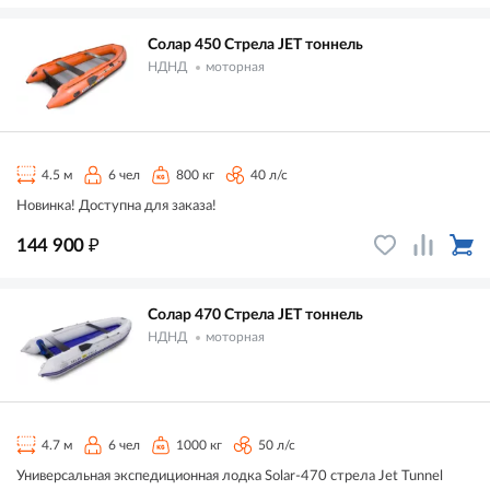
Солар 450 Стрела JET тоннель
НДНД
моторная
4.5 м
6 чел
800 кг
40 л/с
Новинка! Доступна для заказа!
₽
144 900
Солар 470 Стрела JET тоннель
НДНД
моторная
4.7 м
6 чел
1000 кг
50 л/с
Универсальная экспедиционная лодка Solar-470 стрела Jet Tunnel