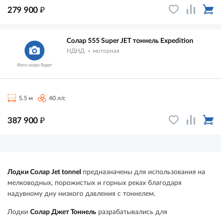
₽
279 900
Солар 555 Super JET тоннель Expedition
НДНД
моторная
5.5 м
40 л/с
₽
387 900
Лодки Солар Jet tonnel
предназначены для использования на
мелководных, порожистых и горных реках благодаря
надувному дну низкого давления с тоннелем.
Лодки
Солар Джет Тоннель
разрабатывались для