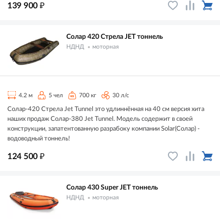
₽
139 900
Солар 420 Стрела JET тоннель
НДНД
моторная
4.2 м
5 чел
700 кг
30 л/с
Солар-420 Стрела Jet Tunnel это удлиннённая на 40 см версия хита
наших продаж Солар-380 Jet Tunnel. Модель содержит в своей
конструкции, запатентованную разрабоку компании Solar(Солар) -
водоводный тоннель!
₽
124 500
Солар 430 Super JET тоннель
НДНД
моторная