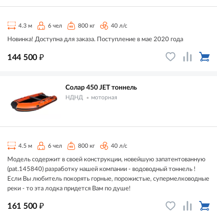
4.3 м
6 чел
800 кг
40 л/с
Новинка! Доступна для заказа. Поступление в мае 2020 года
₽
144 500
Солар 450 JET тоннель
НДНД
моторная
4.5 м
6 чел
800 кг
40 л/с
Модель содержит в своей конструкции, новейшую запатентованную
(pat.145840) разработку нашей компании - водоводный тоннель !
Если Вы любитель покорять горные, порожистые, супермелководные
реки - то эта лодка придется Вам по душе!
₽
161 500