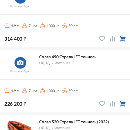
4.9 м
7 чел
1000 кг
50 л/с
₽
314 400
Солар 490 Стрела JET тоннель
НДНД
моторная
4.9 м
7 чел
1000 кг
50 л/с
₽
226 200
Солар 520 Стрела JET тоннель (2022)
НДНД
моторная