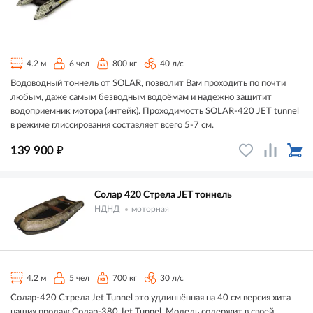
4.2 м
6 чел
800 кг
40 л/с
Водоводный тоннель от SOLAR, позволит Вам проходить по почти
любым, даже самым безводным водоёмам и надежно защитит
водоприемник мотора (интейк). Проходимость SOLAR-420 JET tunnel
в режиме глиссирования составляет всего 5-7 см.
₽
139 900
Солар 420 Стрела JET тоннель
НДНД
моторная
4.2 м
5 чел
700 кг
30 л/с
Солар-420 Стрела Jet Tunnel это удлиннённая на 40 см версия хита
наших продаж Солар-380 Jet Tunnel. Модель содержит в своей