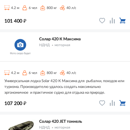
4.2 м
6 чел
800 кг
40 л/с
₽
101 400
Солар 420 К Максима
НДНД
моторная
4.2 м
6 чел
800 кг
40 л/с
Универсальная лодка Solar 420 К Максима для рыбалки, походов или
туризма. Производителю удалось создать максимально
эргономичное и практичное судно для отдыха на природе.
₽
107 200
Солар 420 JET тоннель
НДНД
моторная