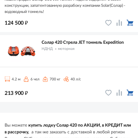
конструкции, запатентованную разрабоку компании Solar(Солар) -
водоводный тоннель!
₽
124 500
Солар 420 Стрела JET тоннель Expedition
НДНД
моторная
4.2 м
6 чел
700 кг
40 л/с
₽
213 900
Вы можете
купить лодку Солар 420 по АКЦИИ, в КРЕДИТ или
в рассрочку,
а так-же заказать с доставкой в любой регион