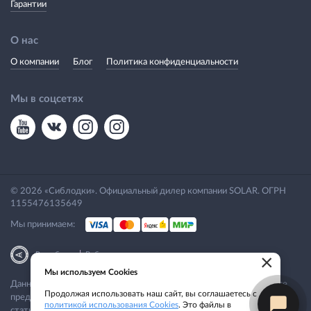
Гарантии
О нас
О компании
Блог
Политика конфиденциальности
Мы в соцсетях
© 2026 «Сиблодки». Официальный дилер компании SOLAR. ОГРН
1155476135649
Мы принимаем:
|
Разработка
Веб-аналитика
×
Мы используем Cookies
Данный сайт носит исключительно информационный характер. Все
Продолжая использовать наш сайт, вы соглашаетесь с
представленные предложения не являются офертой, определяемой
политикой использования Cookies
. Это файлы в
статьей 437 ГК РФ.