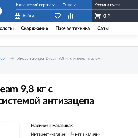
Клиентский сервис
О нас
Корзина пуста
₽
Войти
0
олоты
Снаряжение
Прочая техника
Сапы
оря
Якорь Stronger Dream 9,8 кг с утяжелителем и
eam 9,8 кг с
системой антизацепа
Наличие в магазинах
Интернет-магазин
нет в наличии