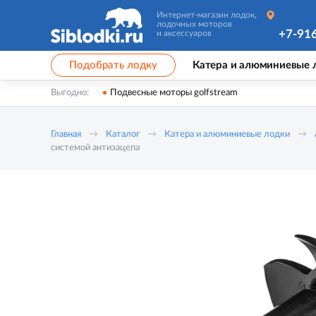
Интернет-магазин лодок,
лодочных моторов
+7-91
и аксессуаров
Подобрать лодку
Катера и алюминиевые 
Выгодно:
Подвесные моторы golfstream
Главная
Каталог
Катера и алюминиевые лодки
системой антизацепа