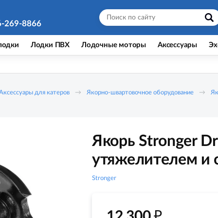
6-269-8866
лодки
Лодки ПВХ
Лодочные моторы
Аксессуары
Эх
Аксессуары для катеров
Якорно-швартовочное оборудование
Як
Якорь Stronger Dr
утяжелителем и 
Stronger
₽
12 300