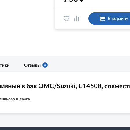
В корзину
стики
Отзывы
0
вный в бак OMC/Suzuki, C14508, совмест
ливного шланга.