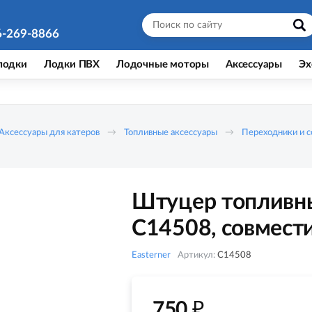
6-269-8866
лодки
Лодки ПВХ
Лодочные моторы
Аксессуары
Эх
Аксессуары для катеров
Топливные аксессуары
Переходники и 
Штуцер топливны
C14508, совмест
Easterner
Артикул:
C14508
₽
750