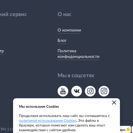
кий сервис
О нас
О компании
Блог
тр
Политика
конфиденциальности
Мы в соцсетях
×
Мы используем Cookies
Продолжая использовать наш сайт, вы соглашаетесь с
политикой использования Cookies
. Это файлы в
браузере, которые помогают нам сделать ваш опыт
Мы принимаем:
 ОГРН 1155476135649
взаимодействия с сайтом удобнее.