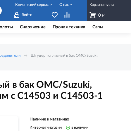
Клиентский сервис
О нас
Корзина пуста
₽
Войти
0
олоты
Снаряжение
Прочая техника
Сапы
соединители
Штуцер топливный в бак OMC/Suzuki,
й в бак OMC/Suzuki,
им с C14503 и C14503-1
Наличие в магазинах
Интернет-магазин
в наличии