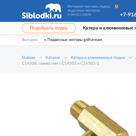
Интернет-магазин лодок,
лодочных моторов
+7-91
и аксессуаров
Подобрать лодку
Катера и алюминиевые 
Выгодно:
Подвесные моторы golfstream
Главная
Каталог
Катера и алюминиевые лодки
C14508, совместим с C14503 и C14503-1