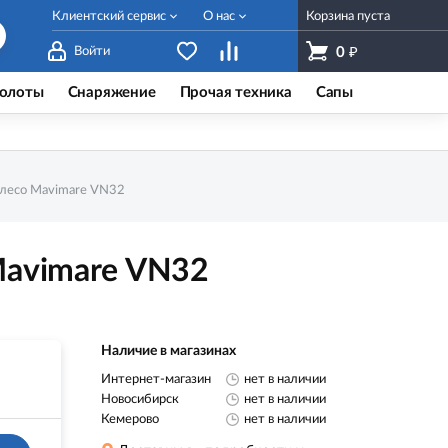
Клиентский сервис
О нас
Корзина пуста
₽
Войти
0
олоты
Снаряжение
Прочая техника
Сапы
олесо Mavimare VN32
Mavimare VN32
Наличие в магазинах
Интернет-магазин
нет в наличии
Новосибирск
нет в наличии
Кемерово
нет в наличии