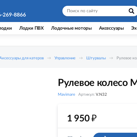
6-269-8866
лодки
Лодки ПВХ
Лодочные моторы
Аксессуары
Эх
Аксессуары для катеров
Управление
Штурвалы
Рулевое к
Рулевое колесо 
Mavimare
Артикул:
V.N32
₽
1 950