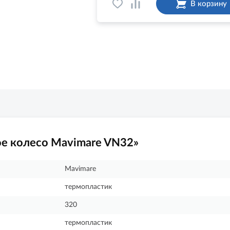
В корзину
е колесо Mavimare VN32»
Mavimare
термопластик
320
термопластик