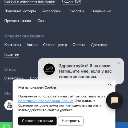
Катера и алюминиевые лодки
Лодки ПВХ
Лодочные моторы
Аксессуары
Эхолоты
Снаряжение
Прочая техника
Сапы
Клиентский сервис
Контакты
Акции
Сервис-центр
Оплата
Доставка
Гарантии
О нас
О компании
Блог
Политика конфиденциальности
×
Мы используем Cookies
Мы в соцсетях
Продолжая использовать наш сайт, вы соглашаетесь с
политикой использования Cookies
. Это файлы в
браузере, которые помогают нам сделать ваш опыт
взаимодействия с сайтом удобнее.
Согласен со всеми
Настроить
Лесосибирск
+7-916-269-88-66