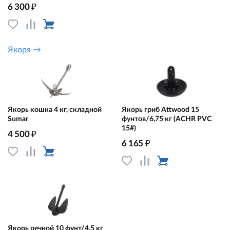
₽
6 300
Якоря →
Якорь кошка 4 кг, складной
Якорь гриб Attwood 15
Sumar
фунтов/6,75 кг (ACHR PVC
15#)
₽
4 500
₽
6 165
Якорь речной 10 фунт/4,5 кг