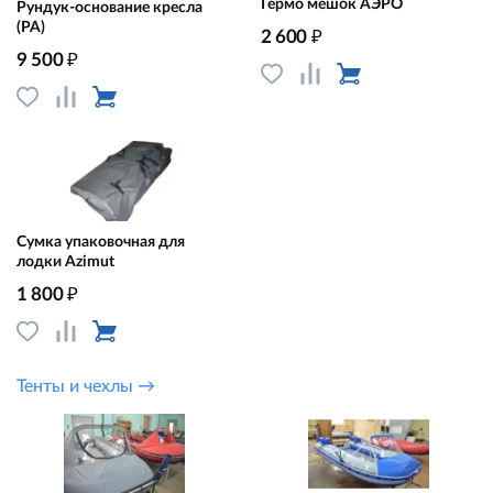
Гермо мешок АЭРО
Рундук-основание кресла
(РА)
₽
2 600
₽
9 500
Сумка упаковочная для
лодки Azimut
₽
1 800
Тенты и чехлы →