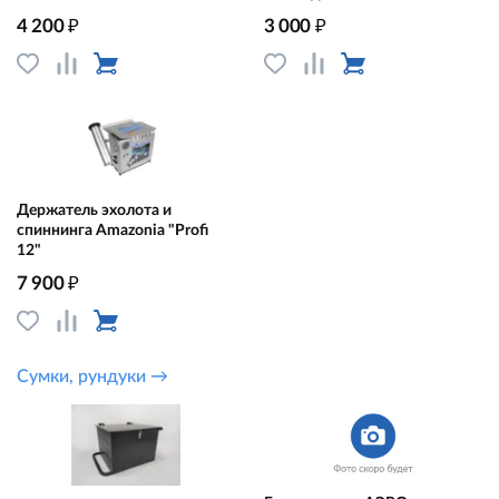
₽
₽
4 200
3 000
Держатель эхолота и
спиннинга Amazonia "Profi
12"
₽
7 900
Сумки, рундуки →