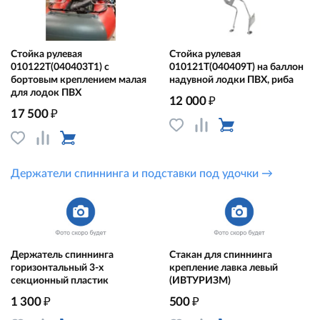
Стойка рулевая
Стойка рулевая
010122Т(040403T1) с
010121Т(040409Т) на баллон
бортовым креплением малая
надувной лодки ПВХ, риба
для лодок ПВХ
₽
12 000
₽
17 500
Держатели спиннинга и подставки под удочки →
Держатель спиннинга
Стакан для спиннинга
горизонтальный 3-х
крепление лавка левый
секционный пластик
(ИВТУРИЗМ)
₽
₽
1 300
500