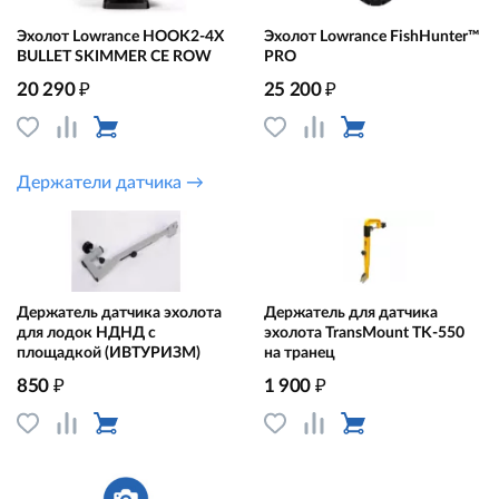
Эхолот Lowrance HOOK2-4X
Эхолот Lowrance FishHunter™
BULLET SKIMMER CE ROW
PRO
₽
₽
20 290
25 200
Держатели датчика →
Держатель датчика эхолота
Держатель для датчика
для лодок НДНД с
эхолота TransMount TK-550
площадкой (ИВТУРИЗМ)
на транец
₽
₽
850
1 900