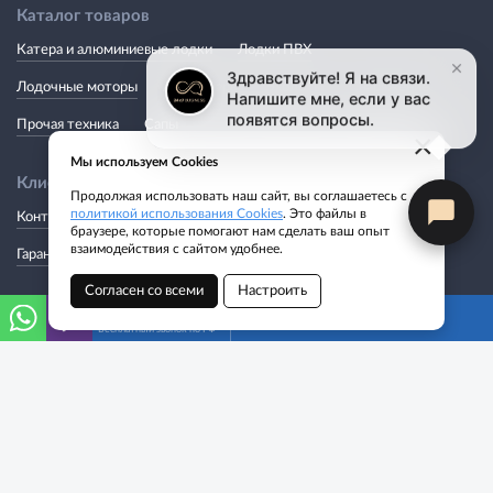
Каталог товаров
Катера и алюминиевые лодки
Лодки ПВХ
Лодочные моторы
Аксессуары
Эхолоты
Снаряжение
Прочая техника
Сапы
×
Мы используем Cookies
Клиентский сервис
Продолжая использовать наш сайт, вы соглашаетесь с
политикой использования Cookies
. Это файлы в
Контакты
Акции
Сервис-центр
Оплата
Доставка
браузере, которые помогают нам сделать ваш опыт
взаимодействия с сайтом удобнее.
Гарантии
Согласен со всеми
Настроить
+7-916-269-8866
О нас
Адреса магазинов
Бесплатный звонок по РФ
О компании
Блог
Политика конфиденциальности
Мы в соцсетях