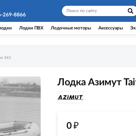
6-269-8866
лодки
Лодки ПВХ
Лодочные моторы
Аксессуары
Эх
un 365
Лодка Азимут Tai
₽
0