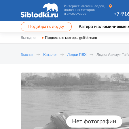
Интернет-магазин лодок,
лодочных моторов
+7-91
и аксессуаров
Подобрать лодку
Катера и алюминиевые 
Выгодно:
Подвесные моторы golfstream
Главная
Каталог
Лодки ПВХ
Лодка Азимут Taif
Нет фотографии