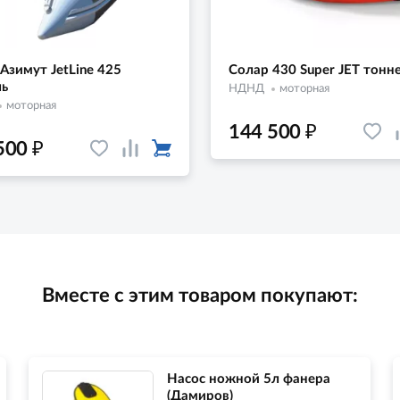
Азимут JetLine 425
Солар 430 Super JET тонн
ль
НДНД
моторная
моторная
₽
144 500
₽
500
Вместе с этим товаром покупают:
Насос ножной 5л фанера
(Дамиров)