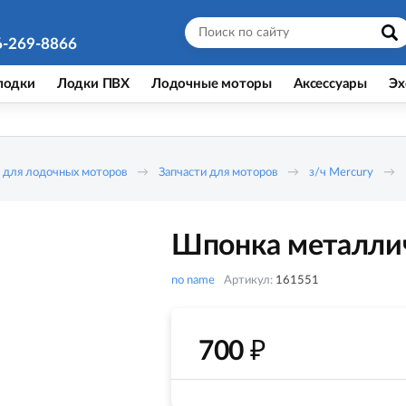
6-269-8866
лодки
Лодки ПВХ
Лодочные моторы
Аксессуары
Эх
 для лодочных моторов
Запчасти для моторов
з/ч Mercury
Шпонка металлич
no name
Артикул:
161551
₽
700