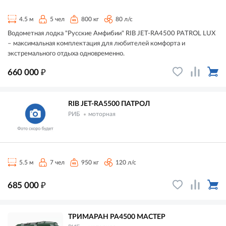
4.5 м
5 чел
800 кг
80 л/с
Водометная лодка "Русские Амфибии" RIB JET-RA4500 PATROL LUX
– максимальная комплектация для любителей комфорта и
экстремального отдыха одновременно.
₽
660 000
RIB JET-RA5500 ПАТРОЛ
РИБ
моторная
5.5 м
7 чел
950 кг
120 л/с
₽
685 000
ТРИМАРАН РА4500 МАСТЕР