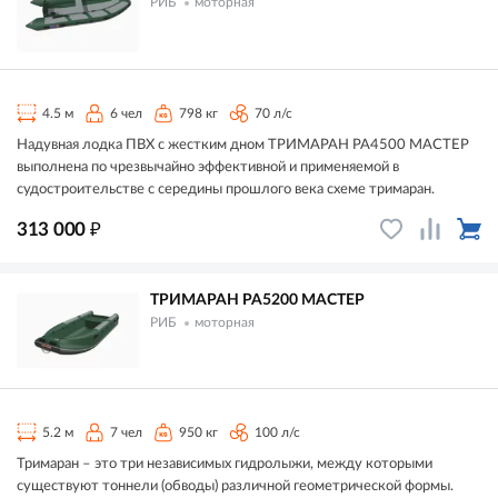
РИБ
моторная
4.5 м
6 чел
798 кг
70 л/с
Надувная лодка ПВХ с жестким дном ТРИМАРАН РА4500 МАСТЕР
выполнена по чрезвычайно эффективной и применяемой в
судостроительстве с середины прошлого века схеме тримаран.
₽
313 000
ТРИМАРАН РА5200 МАСТЕР
РИБ
моторная
5.2 м
7 чел
950 кг
100 л/с
Тримаран – это три независимых гидролыжи, между которыми
существуют тоннели (обводы) различной геометрической формы.