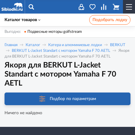
Каталог товаров
Подобрать лодку
Выгодно:
Подвесные моторы golfstream
Главная
Каталог
Катера и алюминиевые лодки
BERKUT
BERKUT L-Jacket Standart с мотором Yamaha F 70 AETL
Якоря
для BERKUT L-Jacket Standart с мотором Yamaha F 70 AETL
Якоря для BERKUT L-Jacket
Standart с мотором Yamaha F 70
AETL
Подбор по параметрам
Ничего не найдено