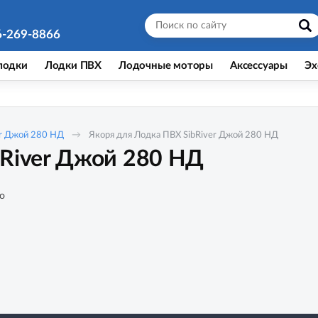
6-269-8866
лодки
Лодки ПВХ
Лодочные моторы
Аксессуары
Эх
er Джой 280 НД
Якоря для Лодка ПВХ SibRiver Джой 280 НД
bRiver Джой 280 НД
о