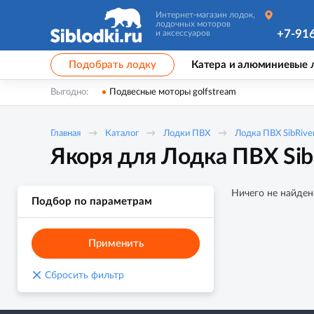
Интернет-магазин лодок,
лодочных моторов
+7-91
и аксессуаров
Подобрать лодку
Катера и алюминиевые 
Выгодно:
Подвесные моторы golfstream
Главная
Каталог
Лодки ПВХ
Лодка ПВХ SibRiv
Якоря для Лодка ПВХ Si
Ничего не найден
Подбор по параметрам
Применить
×
Сбросить фильтр