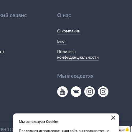
кий сервис
О нас
О компании
Блог
тр
Политика
конфиденциальности
Мы в соцсетях
×
Мы используем Cookies
Мы принимаем:
 ОГРН 1155476135649
Продолжая использовать наш сайт, вы соглашаетесь с