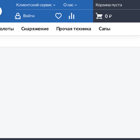
Клиентский сервис
О нас
Корзина пуста
₽
Войти
0
олоты
Снаряжение
Прочая техника
Сапы