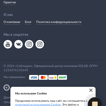
Гарантии
О нас
О компании
Блог
Политика конфиденциальности
Мы в соцсетях
© 2026 «Сиблодки». Официальный дилер компании SOLAR. ОГРН
1155476135649
Мы принимаем:
|
Разработка
Веб-аналитика
×
Мы используем Cookies
Данный сайт носит исключительно информационный характер. Все
Продолжая использовать наш сайт, вы соглашаетесь с
представленные предложения не являются офертой, определяемой
политикой использования Cookies
. Это файлы в