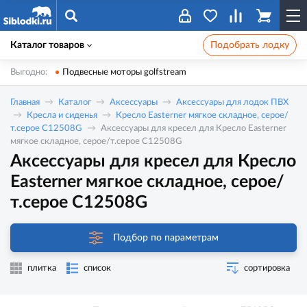
Каталог товаров
Подобрать лодку
Выгодно:
Подвесные моторы golfstream
Главная
Каталог
Аксессуары
Аксессуары для лодок ПВХ
Кресла и сиденья
Кресло Easterner мягкое складное, серое/
т.серое C12508G
Аксессуары для кресел для Кресло Easterner
мягкое складное, серое/т.серое C12508G
Аксессуары для кресел для Кресло
Easterner мягкое складное, серое/
т.серое C12508G
Подбор по параметрам
плитка
список
сортировка