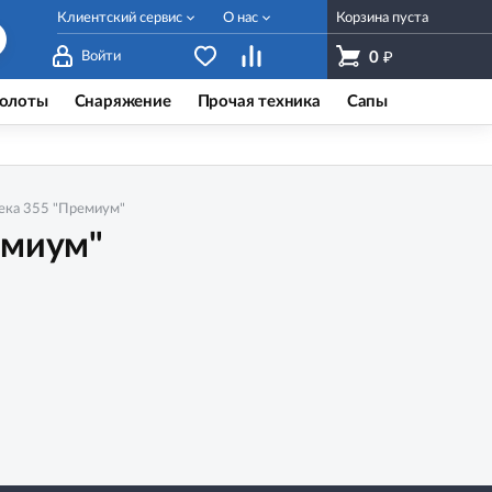
Клиентский сервис
О нас
Корзина пуста
₽
Войти
0
олоты
Снаряжение
Прочая техника
Сапы
Река 355 "Премиум"
емиум"