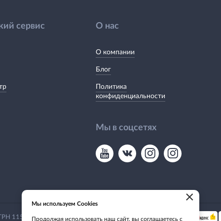
кий сервис
О нас
О компании
Блог
тр
Политика
конфиденциальности
Мы в соцсетях
×
Мы используем Cookies
Мы принимаем:
 ОГРН 1155476135649
Продолжая использовать наш сайт, вы соглашаетесь с