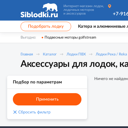
Интернет-магазин лодок,
лодочных моторов
+7-91
и аксессуаров
Подобрать лодку
Катера и алюминиевые 
Выгодно:
Подвесные моторы golfstream
Главная
Каталог
Лодки ПВХ
Лодки Река / Reka
Аксессуары для лодок, к
Ничего не найден
Подбор по параметрам
Применить
×
Сбросить фильтр