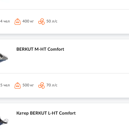
4 чел
400 кг
50 л/с
BERKUT M-HT Comfort
5 чел
500 кг
70 л/с
Катер BERKUT L-HT Comfort