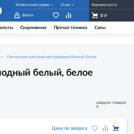
Клиентский сервис
О нас
Корзина пуста
₽
Войти
0
олоты
Снаряжение
Прочая техника
Сапы
Светильник каютный светодиодный белый, белое
иодный белый, белое
найдено товаров:
6
Цена по запросу