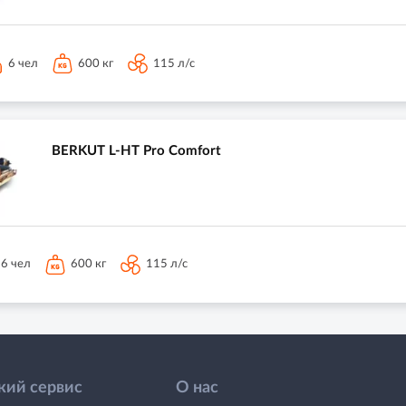
6 чел
600 кг
115 л/с
BERKUT L-HT Pro Comfort
6 чел
600 кг
115 л/с
кий сервис
О нас