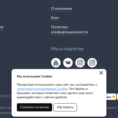
О компании
Блог
тр
Политика
конфиденциальности
Мы в соцсетях
×
Мы используем Cookies
Продолжая использовать наш сайт, вы соглашаетесь с
политикой использования Cookies
. Это файлы в
браузере, которые помогают нам сделать ваш опыт
Мы принимаем:
 ОГРН 1155476135649
взаимодействия с сайтом удобнее.
Согласен со всеми
Настроить
 Все представленные предложения не являются офертой, определяемой ст
еджером. Email:
siblodki@mail.ru