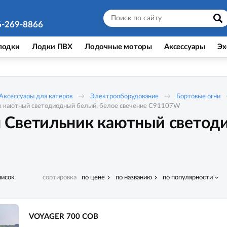
6-269-8866
лодки
Лодки ПВХ
Лодочные моторы
Аксессуары
Эх
Аксессуары для катеров
Электрооборудование
Бортовые огни
к каютный светодиодный белый, белое свечение C91107W
 Светильник каютный светод
писок
сортировка
по цене
по названию
по популярности
VOYAGER 700 COB