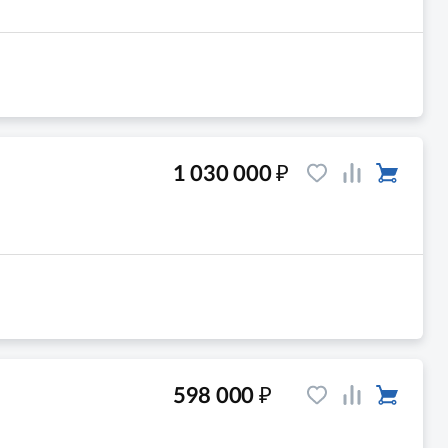
₽
1 030 000
₽
598 000