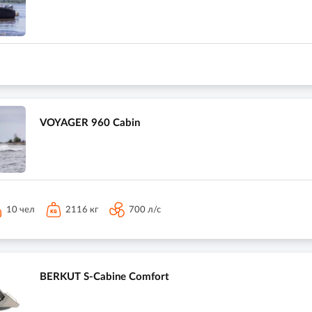
VOYAGER 960 Cabin
10 чел
2116 кг
700 л/с
BERKUT S-Cabine Comfort