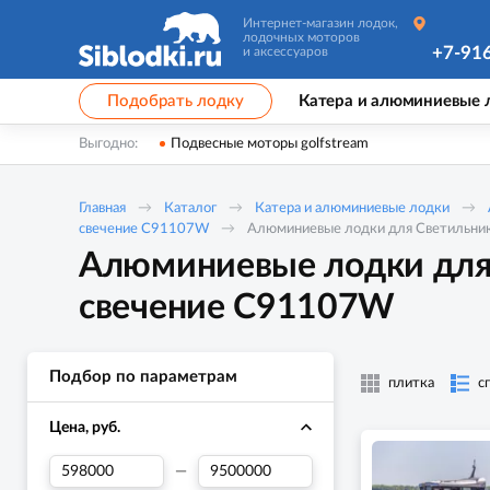
Интернет-магазин лодок,
лодочных моторов
+7-91
и аксессуаров
Подобрать лодку
Катера и алюминиевые 
Выгодно:
Подвесные моторы golfstream
Главная
Каталог
Катера и алюминиевые лодки
свечение C91107W
Алюминиевые лодки для Светильни
Алюминиевые лодки для
свечение C91107W
Подбор по параметрам
плитка
с
Цена, руб.
—