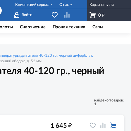
Клиентский сервис
О нас
Корзина пуста
₽
Войти
0
олоты
Снаряжение
Прочая техника
Сапы
емпературы двигателя 40-120 гр., черный циферблат,
еющий ободок, д. 52 мм
теля 40-120 гр., черный
найдено товаров:
1
₽
1 645