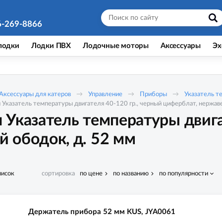
6-269-8866
лодки
Лодки ПВХ
Лодочные моторы
Аксессуары
Эх
Аксессуары для катеров
Управление
Приборы
Указатель т
Указатель температуры двигателя 40-120 гр., черный циферблат, нержав
Указатель температуры двига
 ободок, д. 52 мм
писок
сортировка
по цене
по названию
по популярности
Держатель прибора 52 мм KUS, JYA0061