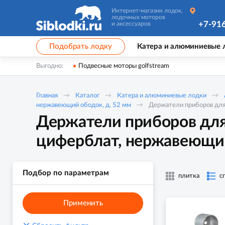
Интернет-магазин лодок,
лодочных моторов
+7-91
и аксессуаров
Подобрать лодку
Катера и алюминиевые 
Выгодно:
Подвесные моторы golfstream
Главная
Каталог
Катера и алюминиевые лодки
нержавеющий ободок, д. 52 мм
Держатели приборов для 
Держатели приборов для 
циферблат, нержавеющий
Подбор по параметрам
плитка
с
Применить