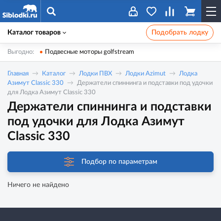
Каталог товаров
Подобрать лодку
Выгодно:
Подвесные моторы golfstream
Главная
Каталог
Лодки ПВХ
Лодки Azimut
Лодка
Азимут Classic 330
Держатели спиннинга и подставки под удочки
для Лодка Азимут Classic 330
Держатели спиннинга и подставки
под удочки для Лодка Азимут
Classic 330
Подбор по параметрам
Ничего не найдено