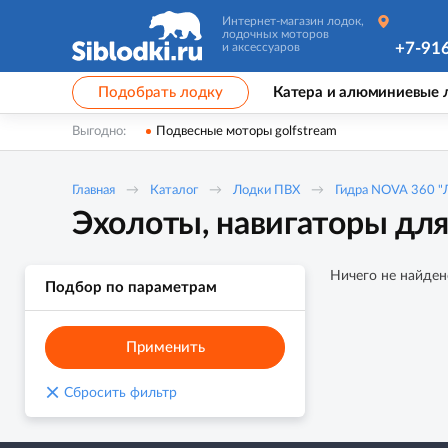
Интернет-магазин лодок,
лодочных моторов
+7-91
и аксессуаров
Подобрать лодку
Катера и алюминиевые 
Выгодно:
Подвесные моторы golfstream
Главная
Каталог
Лодки ПВХ
Гидра NOVA 360 "
Эхолоты, навигаторы дл
Ничего не найден
Подбор по параметрам
Применить
×
Сбросить фильтр