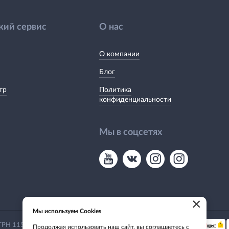
кий сервис
О нас
О компании
Блог
тр
Политика
конфиденциальности
Мы в соцсетях
×
Мы используем Cookies
Мы принимаем:
 ОГРН 1155476135649
Продолжая использовать наш сайт, вы соглашаетесь с