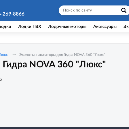
6-269-8866
лодки
Лодки ПВХ
Лодочные моторы
Аксессуары
Эх
Люкс"
Эхолоты, навигаторы для Гидра NOVA 360 "Люкс"
я Гидра NOVA 360 "Люкс"
о