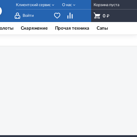
Клиентский сервис
О нас
Корзина пуста
₽
Войти
0
олоты
Снаряжение
Прочая техника
Сапы