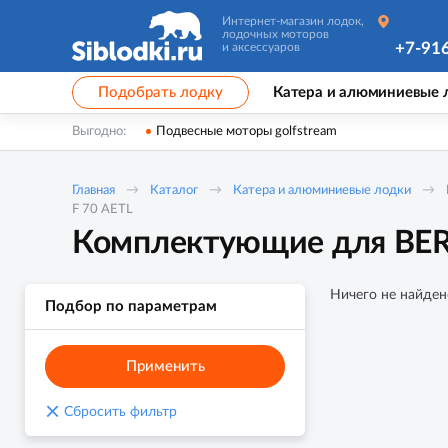
Интернет-магазин лодок,
лодочных моторов
+7-91
и аксессуаров
Подобрать лодку
Катера и алюминиевые 
Выгодно:
Подвесные моторы golfstream
Главная
Каталог
Катера и алюминиевые лодки
F 70 AETL
Комплектующие для BERK
Ничего не найден
Подбор по параметрам
Применить
×
Сбросить фильтр