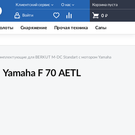
Клиентский сервис
О нас
Корзина пуста
₽
Войти
0
олоты
Снаряжение
Прочая техника
Сапы
омплектующие для BERKUT M-DC Standart с мотором Yamaha
Yamaha F 70 AETL