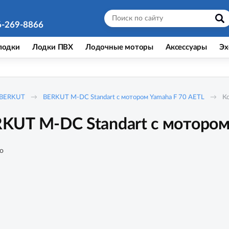
6-269-8866
лодки
Лодки ПВХ
Лодочные моторы
Аксессуары
Эх
BERKUT
BERKUT M-DC Standart с мотором Yamaha F 70 AETL
К
UT M-DC Standart с мотором 
о