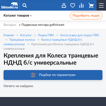
Каталог товаров
Подобрать лодку
Выгодно:
Подвесные моторы golfstream
Главная
Каталог
Лодки ПВХ
Аксессуары для лодок ПВХ
Транцевые колеса
Колеса транцевые НДНД б/с
универсальные
Крепления для Колеса транцевые НДНД б/с
универсальные
Крепления для Колеса транцевые
НДНД б/с универсальные
Подбор по параметрам
Ничего не найдено