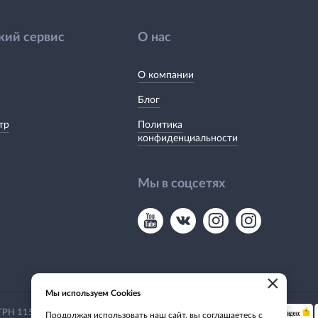
кий сервис
О нас
О компании
Блог
тр
Политика
конфиденциальности
Мы в соцсетях
×
Мы используем Cookies
Мы принимаем:
 ОГРН 1155476135649
Продолжая использовать наш сайт, вы соглашаетесь с