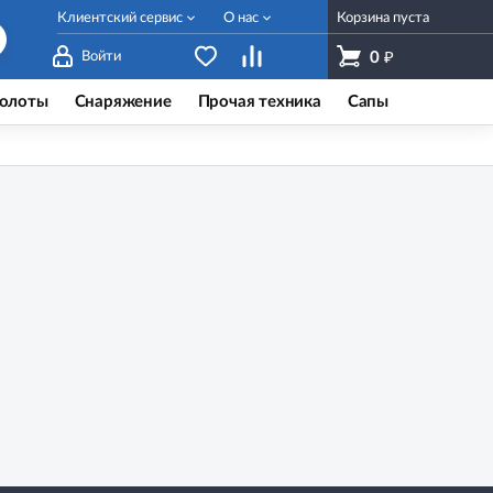
Клиентский сервис
О нас
Корзина пуста
₽
Войти
0
олоты
Снаряжение
Прочая техника
Сапы