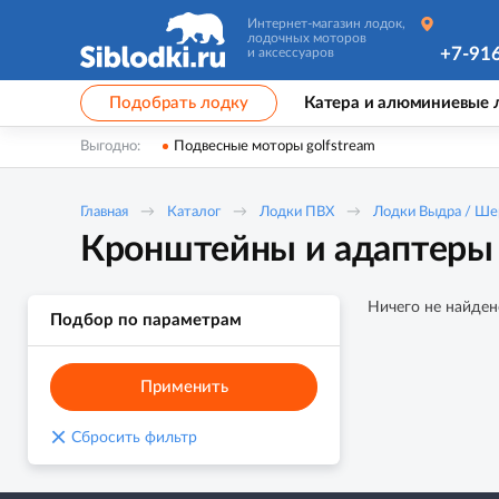
Интернет-магазин лодок,
лодочных моторов
+7-91
и аксессуаров
Подобрать лодку
Катера и алюминиевые 
Выгодно:
Подвесные моторы golfstream
Главная
Каталог
Лодки ПВХ
Лодки Выдра / Ше
Кронштейны и адаптеры 
Ничего не найден
Подбор по параметрам
Применить
×
Сбросить фильтр