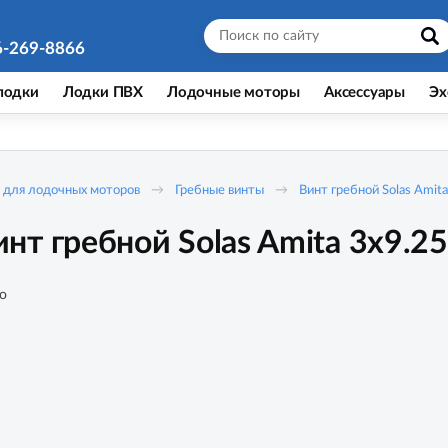
6-269-8866
лодки
Лодки ПВХ
Лодочные моторы
Аксессуары
Эх
 для лодочных моторов
Гребные винты
Винт гребной Solas Amit
т гребной Solas Amita 3x9.25
о