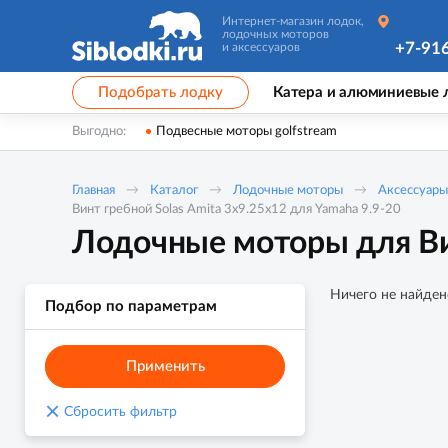
Интернет-магазин лодок,
лодочных моторов
+7-91
и аксессуаров
Подобрать лодку
Катера и алюминиевые 
Выгодно:
Подвесные моторы golfstream
Главная
Каталог
Лодочные моторы
Аксессуары
Винт гребной Solas Amita 3x9.25x12 для Yamaha 9.9-20
Лодочные моторы для Вин
Ничего не найден
Подбор по параметрам
Применить
×
Сбросить фильтр