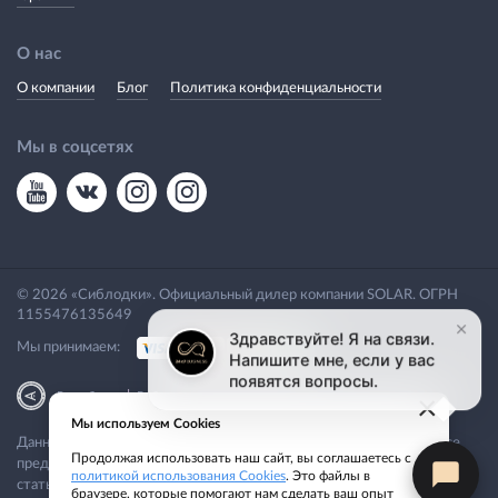
О нас
О компании
Блог
Политика конфиденциальности
Мы в соцсетях
© 2026 «Сиблодки». Официальный дилер компании SOLAR. ОГРН
1155476135649
Мы принимаем:
|
Разработка
Веб-аналитика
×
Мы используем Cookies
Данный сайт носит исключительно информационный характер. Все
Продолжая использовать наш сайт, вы соглашаетесь с
представленные предложения не являются офертой, определяемой
политикой использования Cookies
. Это файлы в
статьей 437 ГК РФ.
браузере, которые помогают нам сделать ваш опыт