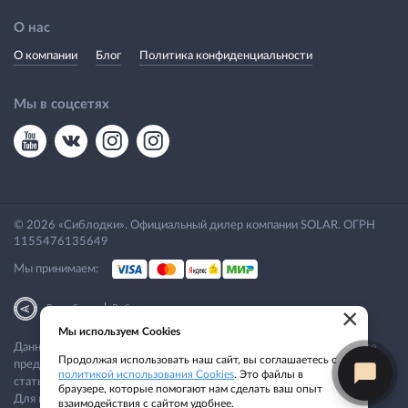
О нас
О компании
Блог
Политика конфиденциальности
Мы в соцсетях
© 2026 «Сиблодки». Официальный дилер компании SOLAR. ОГРН
1155476135649
Мы принимаем:
|
Разработка
Веб-аналитика
×
Мы используем Cookies
Данный сайт носит исключительно информационный характер. Все
Продолжая использовать наш сайт, вы соглашаетесь с
представленные предложения не являются офертой, определяемой
политикой использования Cookies
. Это файлы в
статьей 437 ГК РФ.
браузере, которые помогают нам сделать ваш опыт
Для получения подробной информации свяжитесь с нашим
взаимодействия с сайтом удобнее.