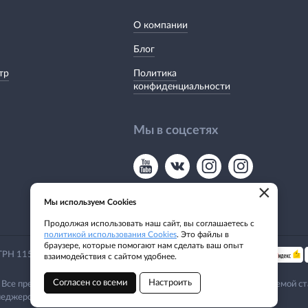
О компании
Блог
тр
Политика
конфиденциальности
Мы в соцсетях
×
Мы используем Cookies
Продолжая использовать наш сайт, вы соглашаетесь с
политикой использования Cookies
. Это файлы в
браузере, которые помогают нам сделать ваш опыт
Мы принимаем:
 ОГРН 1155476135649
взаимодействия с сайтом удобнее.
Согласен со всеми
Настроить
 Все представленные предложения не являются офертой, определяемой ст
еджером. Email:
siblodki@mail.ru