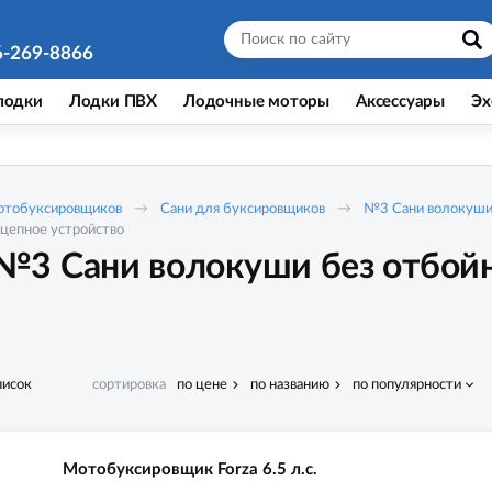
6-269-8866
лодки
Лодки ПВХ
Лодочные моторы
Аксессуары
Эх
мотобуксировщиков
Сани для буксировщиков
№3 Сани волокуши 
цепное устройство
3 Сани волокуши без отбойн
писок
сортировка
по цене
по названию
по популярности
Мотобуксировщик Forza 6.5 л.с.