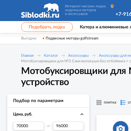
Интернет-магазин лодок,
лодочных моторов
+7-91
и аксессуаров
Подобрать лодку
Катера и алюминиевые 
Выгодно:
Подвесные моторы golfstream
Главная
Каталог
Аксессуары
Аксессуары для 
Мотобуксировщики для №3 Сани волокуши без отбойника + с
Мотобуксировщики для №
устройство
Подбор по параметрам
плитка
с
Цена, руб.
—