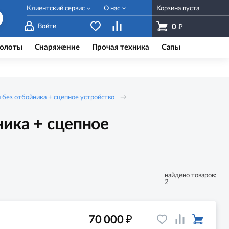
Клиентский сервис
О нас
Корзина пуста
₽
Войти
0
олоты
Снаряжение
Прочая техника
Сапы
без отбойника + сцепное устройство
ика + сцепное
найдено товаров:
2
₽
70 000