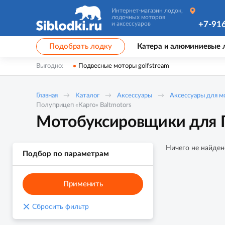
Интернет-магазин лодок,
лодочных моторов
+7-91
и аксессуаров
Подобрать лодку
Катера и алюминиевые 
Выгодно:
Подвесные моторы golfstream
Главная
Каталог
Аксессуары
Аксессуары для 
Полуприцеп «Карго» Baltmotors
Мотобуксировщики для П
Ничего не найден
Подбор по параметрам
Применить
×
Сбросить фильтр