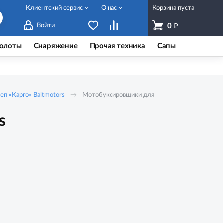
Клиентский сервис
О нас
Корзина пуста
₽
Войти
0
олоты
Снаряжение
Прочая техника
Сапы
п «Карго» Baltmotors
Мотобуксировщики для
s