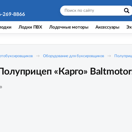
6-269-8866
лодки
Лодки ПВХ
Лодочные моторы
Аксессуары
Эх
мотобуксировщиков
Оборудование для буксировщиков
Полуприце
олуприцеп «Карго» Baltmotor
о