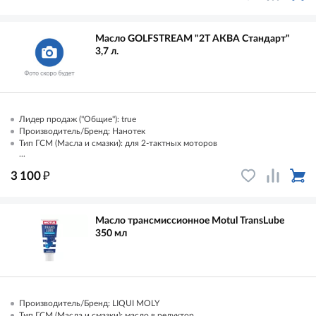
Масло GOLFSTREAM "2Т АКВА Стандарт"
3,7 л.
Лидер продаж ("Общие"): true
Производитель/Бренд: Нанотек
Тип ГСМ (Масла и смазки): для 2-тактных моторов
...
₽
3 100
Масло трансмиссионное Motul TransLube
350 мл
Производитель/Бренд: LIQUI MOLY
Тип ГСМ (Масла и смазки): масло в редуктор