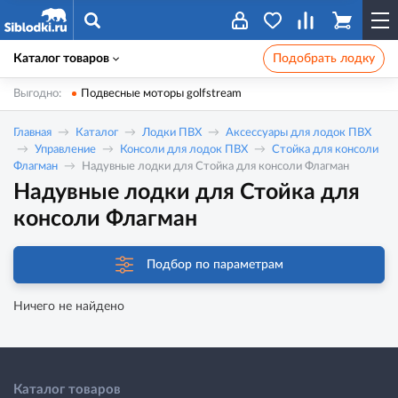
Каталог товаров
Подобрать лодку
Выгодно:
Подвесные моторы golfstream
Главная
Каталог
Лодки ПВХ
Аксессуары для лодок ПВХ
Управление
Консоли для лодок ПВХ
Стойка для консоли
Флагман
Надувные лодки для Стойка для консоли Флагман
Надувные лодки для Стойка для
консоли Флагман
Подбор по параметрам
Ничего не найдено
Каталог товаров