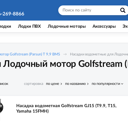
6-269-8866
лодки
Лодки ПВХ
Лодочные моторы
Аксессуары
Эх
тор Golfstream (Parsun) T 9,9 ВМS
Насадки водометные для Лодочный
Лодочный мотор Golfstream (P
писок
сортировка
по цене
по названию
по популярности
Насадка водометная Golfstream GJ15 (Т9.9, Т15,
Yamaha 15FMH)