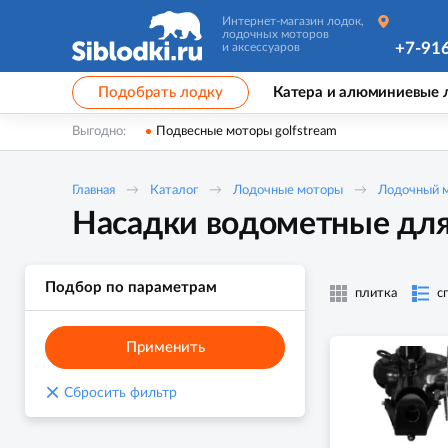
Интернет-магазин лодок,
лодочных моторов
+7-91
и аксессуаров
Подобрать лодку
Катера и алюминиевые 
Выгодно:
Подвесные моторы golfstream
Главная
Каталог
Лодочные моторы
Лодочный мо
Насадки водометные для 
Подбор по параметрам
плитка
с
Применить
×
Сбросить фильтр