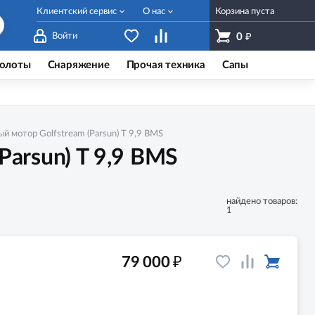
Клиентский сервис
О нас
Корзина пуста
₽
Войти
0
олоты
Снаряжение
Прочая техника
Сапы
 мотор Golfstream (Parsun) T 9,9 ВМS
arsun) T 9,9 ВМS
найдено товаров:
1
₽
79 000